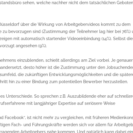
rstandsbüro sehen, welche nachher nicht dem tatsächlichen Gebote
 Düsseldorf über die Wirkung von Arbeitgebervideos kommt zu dem
me zu bevorzugen sind (Zustimmung der Teilnehmer lag hier bei 76%)
eigen mit automatisch startender Videoeinbindung (14%). Selbst di
orzugt angesehen (9%).
nehmens einzublenden, schießt allerdings am Ziel vorbei. Je genauer
inandersetzt, desto höher ist die Zustimmung unter den Jobsuchende
tsumfeld, die zukünftigen Entwicklungsmöglichkeiten und die später
hritt hin zu einer Bindung zum potentiellen Bewerber herzustellen.
es Unterschiede. So sprechen z.B. Auszubildende eher auf schneller
fserfahrene mit langjähriger Expertise auf seriösere Weise
d Facebook“, ist nicht mehr zu vergleichen, mit früheren Medienko
tigen Fach- und Führungskräfte werden sich vor allem für Arbeitge
vorragenden Arbeitgebers nahe kommen. Und natürlich kann dabei ei