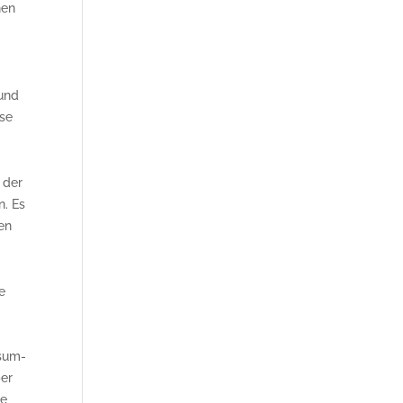
nen
 und
ese
 der
n. Es
en
e
nsum-
ber
ne