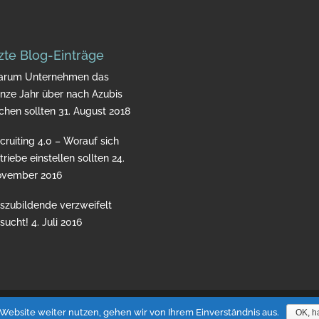
zte Blog-Einträge
rum Unternehmen das
nze Jahr über nach Azubis
chen sollten
31. August 2018
cruiting 4.0 – Worauf sich
triebe einstellen sollten
24.
vember 2016
szubildende verzweifelt
sucht!
4. Juli 2016
ss
|
Impressum
Website weiter nutzen, gehen wir von Ihrem Einverständnis aus.
OK, h