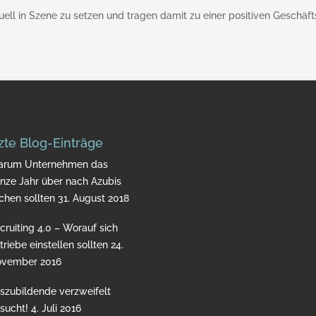
uell in Szene zu setzen und tragen damit zu einer positiven Geschäf
zte Blog-Einträge
rum Unternehmen das
nze Jahr über nach Azubis
chen sollten
31. August 2018
cruiting 4.0 – Worauf sich
triebe einstellen sollten
24.
vember 2016
szubildende verzweifelt
sucht!
4. Juli 2016