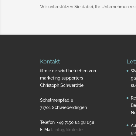
Wir unterstützen Sie dabei, Ihr Unternehmen vis
Kontakt
Let
filmle.de wird betrieben von
Wa
marketing supporters
ga
Christoph Schwerdtle
su
Re
Schelmenpfad 8
Be
71701 Schwieberdingen
No
Telefon: +49 7150 82 98 658
Au
E-Mail:
info@filmle.de
ge