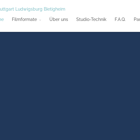
me
Filmformate
Über uns
Studio-Technik
F.A.Q.
Pa
Ausbildu
Qualifizierte Azubis ga